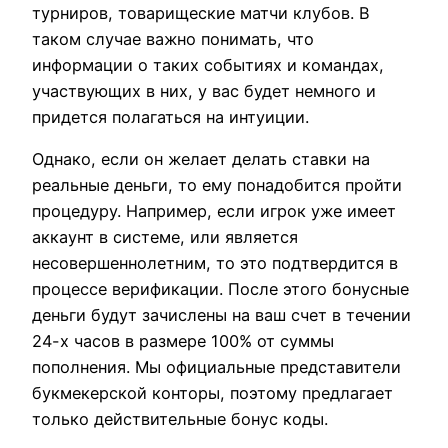
турниров, товарищеские матчи клубов. В
таком случае важно понимать, что
информации о таких событиях и командах,
участвующих в них, у вас будет немного и
придется полагаться на интуиции.
Однако, если он желает делать ставки на
реальные деньги, то ему понадобится пройти
процедуру. Например, если игрок уже имеет
аккаунт в системе, или является
несовершеннолетним, то это подтвердится в
процессе верификации. После этого бонусные
деньги будут зачислены на ваш счет в течении
24-х часов в размере 100% от суммы
пополнения. Мы официальные представители
букмекерской конторы, поэтому предлагает
только действительные бонус коды.