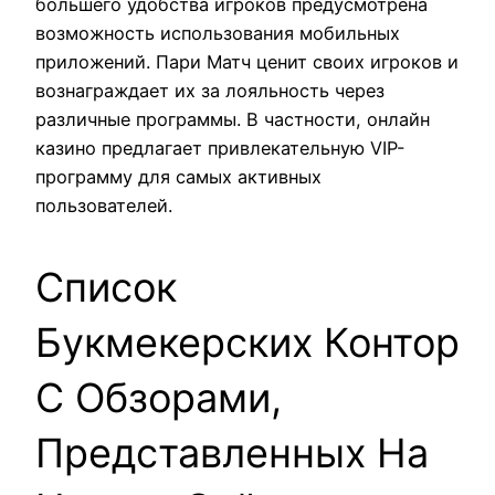
большего удобства игроков предусмотрена
возможность использования мобильных
приложений. Пари Матч ценит своих игроков и
вознаграждает их за лояльность через
различные программы. В частности, онлайн
казино предлагает привлекательную VIP-
программу для самых активных
пользователей.
Список
Букмекерских Контор
С Обзорами,
Представленных На