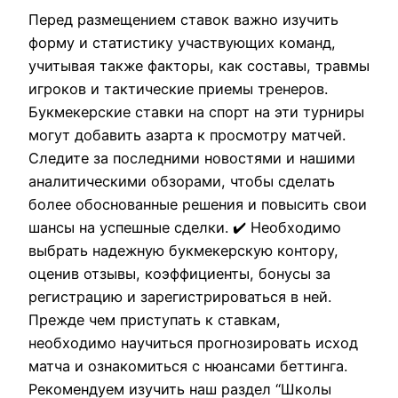
Перед размещением ставок важно изучить
форму и статистику участвующих команд,
учитывая также факторы, как составы, травмы
игроков и тактические приемы тренеров.
Букмекерские ставки на спорт на эти турниры
могут добавить азарта к просмотру матчей.
Следите за последними новостями и нашими
аналитическими обзорами, чтобы сделать
более обоснованные решения и повысить свои
шансы на успешные сделки. ✔️ Необходимо
выбрать надежную букмекерскую контору,
оценив отзывы, коэффициенты, бонусы за
регистрацию и зарегистрироваться в ней.
Прежде чем приступать к ставкам,
необходимо научиться прогнозировать исход
матча и ознакомиться с нюансами беттинга.
Рекомендуем изучить наш раздел “Школы