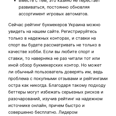
Вместе с тем, это казино не перестает
развиваться, постоянно обновляя
ассортимент игровых автоматов.
Сейчас рейтинг букмекеров Украина можно
увидеть на нашем сайте. Регистрируйтесь
только в надежных конторах, и ставки на
спорт вы будете рассматривать не только в
качестве хобби. Если вы любите спорт и
ставки, то наверняка не раз читали тот или
иной обзор букмекерских контор. Но может
ли обычный пользователь доверять им, ведь
проблема с покупными отзывами и рейтингами
остра как никогда. Благодаря такому подходу
беттеры могут избежать серьезных рисков и
разочарований, изучив рейтинг на надежном
источнике онлайн, причем быстро и
совершенно бесплатно. Лидером