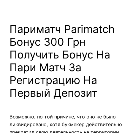
Skip
to
content
Париматч Parimatch
Бонус 300 Грн
Получить Бонус На
Пари Матч За
Регистрацию На
Первый Депозит
Возможно, по той причине, что оно не было
ликвидировано, хотя букмекер действительно
прекратил свою деятельность на территории