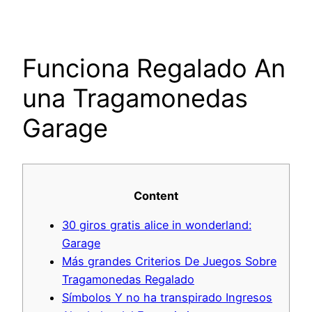
Skip
to
content
Funciona Regalado An
una Tragamonedas
Garage
Content
30 giros gratis alice in wonderland:
Garage
Más grandes Criterios De Juegos Sobre
Tragamonedas Regalado
Símbolos Y no ha transpirado Ingresos