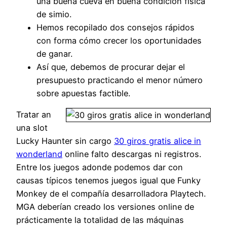
una buena cueva en buena condición física
de simio.
Hemos recopilado dos consejos rápidos
con forma cómo crecer los oportunidades
de ganar.
Así que, debemos de procurar dejar el
presupuesto practicando el menor número
sobre apuestas factible.
Tratar an
una slot
Lucky Haunter sin cargo
30 giros gratis alice in
wonderland
online falto descargas ni registros.
Entre los juegos adonde podemos dar con
causas típicos tenemos juegos igual que Funky
Monkey de el compañía desarrolladora Playtech.
MGA deberían creado los versiones online de
prácticamente la totalidad de las máquinas