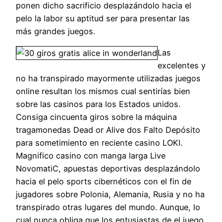
ponen dicho sacrificio desplazándolo hacia el
pelo la labor su aptitud ser para presentar las
más grandes juegos.
Las
excelentes y
no ha transpirado mayormente utilizadas juegos
online resultan los mismos cual sentirías bien
sobre las casinos para los Estados unidos.
Consiga cincuenta giros sobre la máquina
tragamonedas Dead or Alive dos Falto Depósito
para sometimiento en reciente casino LOKI.
Magnifico casino con manga larga Live
NovomatiC, apuestas deportivas desplazándolo
hacia el pelo sports cibernéticos con el fin de
jugadores sobre Polonia, Alemania, Rusia y no ha
transpirado otras lugares del mundo. Aunque, lo
cual nunca obliga que los entusiastas de el juego