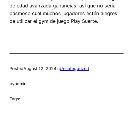
de edad avanzada ganancias, así que no serí­a
pasmoso cual muchos jugadores estén alegres
de utilizar el gym de juego Play Suerte.
Posted
August 12, 2024
in
Uncategorized
by
admin
Tags: