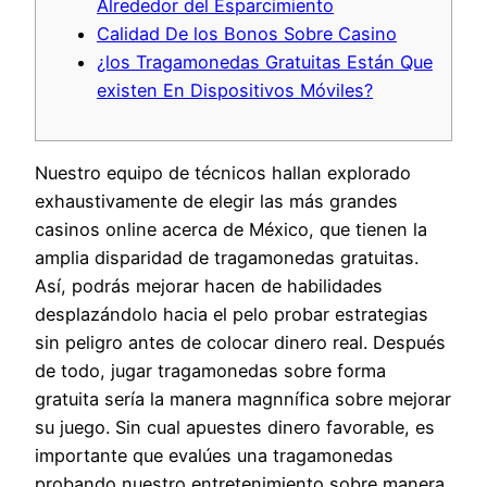
Alrededor del Esparcimiento
Calidad De los Bonos Sobre Casino
¿los Tragamonedas Gratuitas Están Que
existen En Dispositivos Móviles?
Nuestro equipo de técnicos hallan explorado
exhaustivamente de elegir las más grandes
casinos online acerca de México, que tienen la
amplia disparidad de tragamonedas gratuitas.
Así, podrás mejorar hacen de habilidades
desplazándolo hacia el pelo probar estrategias
sin peligro antes de colocar dinero real. Después
de todo, jugar tragamonedas sobre forma
gratuita serí­a la manera magnnífica sobre mejorar
su juego.
Sin cual apuestes dinero favorable, es
importante que evalúes una tragamonedas
probando nuestro entretenimiento sobre manera