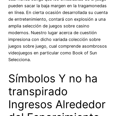
pueden sacar la baja margen en la tragamonedas
en línea. En cierta ocasión desarrollada su cuenta
de entretenimiento, contará con explosión a una
amplia selección de juegos sobre casino
modernos. Nuestro lugar acerca de cuestión
impresiona con dicho variada colección sobre
juegos sobre juego, cual comprende asombrosos
videojuegos en particular como Book of Sun
Selecciona.
Símbolos Y no ha
transpirado
Ingresos Alrededor