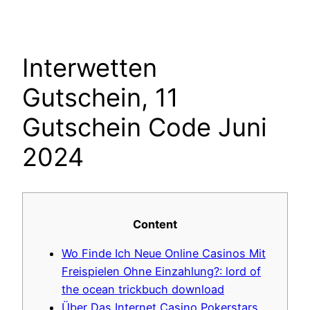
Skip
to
content
Interwetten
Gutschein, 11
Gutschein Code Juni
2024
Content
Wo Finde Ich Neue Online Casinos Mit
Freispielen Ohne Einzahlung?: lord of
the ocean trickbuch download
Über Das Internet Casino Pokerstars