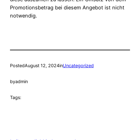
Promotionsbetrag bei diesem Angebot ist nicht
notwendig.
Posted
August 12, 2024
in
Uncategorized
by
admin
Tags: