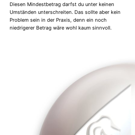
Diesen Mindestbetrag darfst du unter keinen
Umständen unterschreiten. Das sollte aber kein
Problem sein in der Praxis, denn ein noch
niedrigerer Betrag wäre wohl kaum sinnvoll.