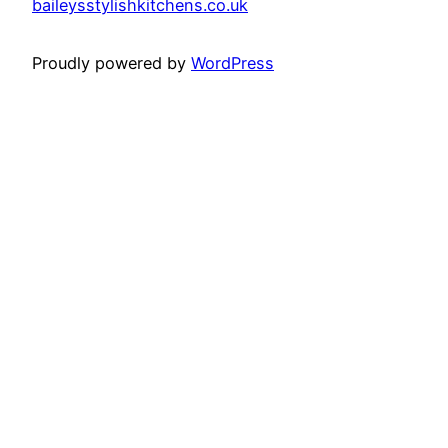
baileysstylishkitchens.co.uk
Proudly powered by
WordPress