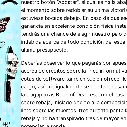
nuestro botón “Apostar”, el cual se halla ab
el momento sobre redoblar su última victoria
estuviese bocaza debajo. En caso de que e
ganancia en excelente condición física inst
tendrás una chance de elegir nuestro palo d
indebida acerca de todo condición del espa
última presupuesto.
Deberías observar lo que pagarás por apues
acerca de créditos sobre la línea informativ
cotas de software también suelen ofrecer le
cargo, así que igualmente se puede repasar 
la tragaperras Book of Dead es, con el pasa
sobre rebaja, iniciado debido a la composic
libro sobre las muertos. tres durante panta
rebaja y no ha transpirado tres de mayor en
potenciar la ronda.