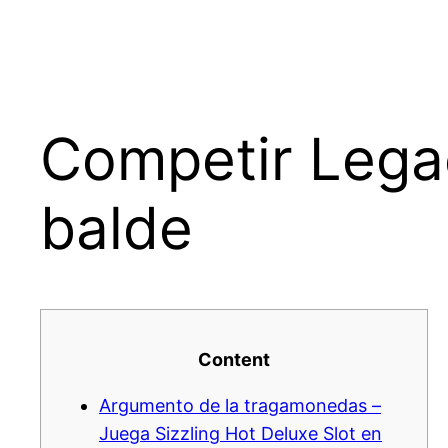
Skip
to
content
Competir Lega
balde
Content
Argumento de la tragamonedas –
Juega Sizzling Hot Deluxe Slot en