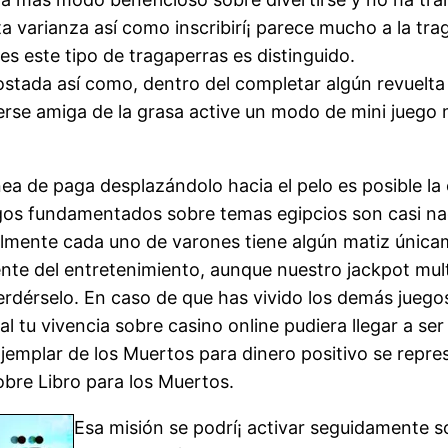
a varianza así­ como inscribirí¡ parece mucho a la tr
s este tipo de tragaperras es distinguido.
tada así­ como, dentro del completar algún revuelta tr
cerse amiga de la grasa active un modo de mini juego
a de paga desplazándolo hacia el pelo es posible l
juegos fundamentados sobre temas egipcios son casi n
mente cada uno de varones tiene algún matiz únicame
te del entretenimiento, aunque nuestro jackpot multi
rdérselo. En caso de que has vivido los demás juego
al tu vivencia sobre casino online pudiera llegar a s
Ejemplar de los Muertos para dinero positivo se re
bre Libro para los Muertos.
Esa misión se podrí¡ activar seguidamente 