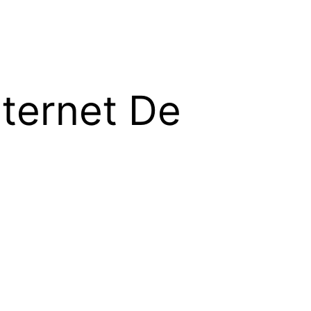
ternet De