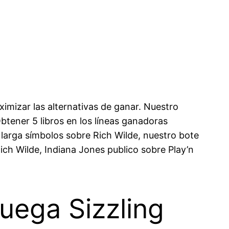
imizar las alternativas de ganar. Nuestro
tener 5 libros en los líneas ganadoras
 larga símbolos sobre Rich Wilde, nuestro bote
ch Wilde, Indiana Jones publico sobre Play’n
uega Sizzling