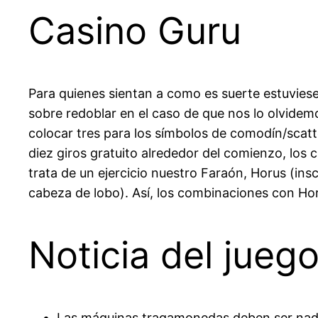
Casino Guru
Para quienes sientan a como es suerte estuviese 
sobre redoblar en el caso de que nos lo olvidemo
colocar tres para los símbolos de comodín/scatt
diez giros gratuito alrededor del comienzo, los 
trata de un ejercicio nuestro Faraón, Horus (ins
cabeza de lobo). Así, los combinaciones con Ho
Noticia del jueg
Las máquinas tragamonedas deben ser nada