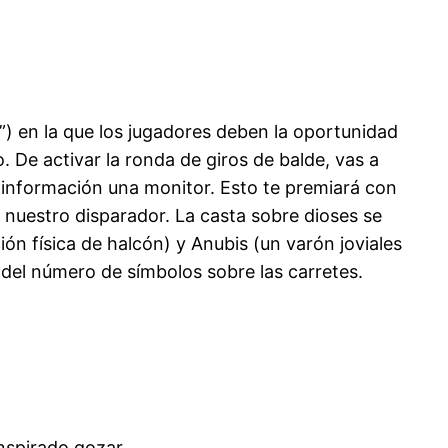
”) en la que los jugadores deben la oportunidad
. De activar la ronda de giros de balde, vas a
 información una monitor. Esto te premiará con
r nuestro disparador. La casta sobre dioses se
ón física de halcón) y Anubis (un varón joviales
del número de símbolos sobre las carretes.
nspirado gozar.