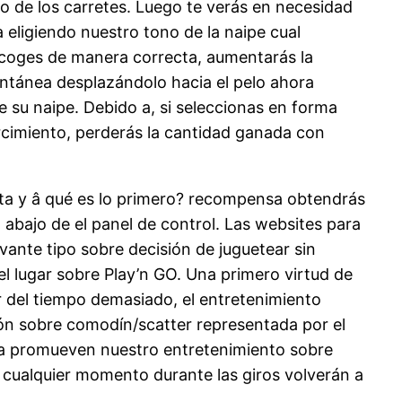
ajo de los carretes. Luego te verás en necesidad
 eligiendo nuestro tono de la naipe cual
scoges de manera correcta, aumentarás la
antánea desplazándolo hacia el pelo ahora
e su naipe. Debido a, si seleccionas en forma
rcimiento, perderás la cantidad ganada con
ta y â qué es lo primero? recompensa obtendrás
a abajo de el panel de control. Las websites para
vante tipo sobre decisión de juguetear sin
el lugar sobre Play’n GO. Una primero virtud de
r del tiempo demasiado, el entretenimiento
ión sobre comodín/scatter representada por el
lla promueven nuestro entretenimiento sobre
 cualquier momento durante las giros volverán a