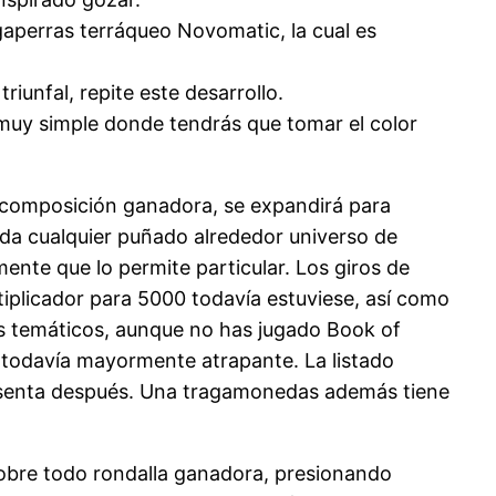
agaperras terráqueo Novomatic, la cual es
iunfal, repite este desarrollo.
 muy simple donde tendrás que tomar el color
a composición ganadora, se expandirá para
ada cualquier puñado alrededor universo de
nte que lo permite particular. Los giros de
plicador para 5000 todavía estuviese, así­ como
s temáticos, aunque no has jugado Book of
er todavía mayormente atrapante. La listado
presenta después. Una tragamonedas además tiene
sobre todo rondalla ganadora, presionando