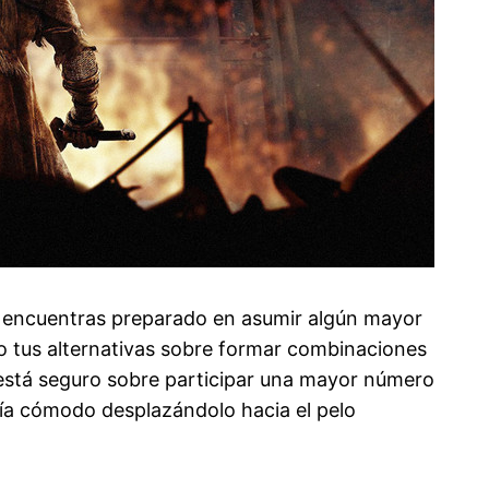
e encuentras preparado en asumir algún mayor
do tus alternativas sobre formar combinaciones
 está seguro sobre participar una mayor número
rí­a cómodo desplazándolo hacia el pelo