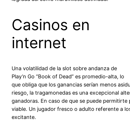
Casinos en
internet
Una volatilidad de la slot sobre andanza de
Play’n Go “Book of Dead” es promedio-alta, lo
que obliga que los ganancias serían menos asid
riesgo, la tragamonedas es una excepcional alte
ganadoras. En caso de que se puede permitirte 
viable. Un jugador fresco o adulto referente a 
excitante.