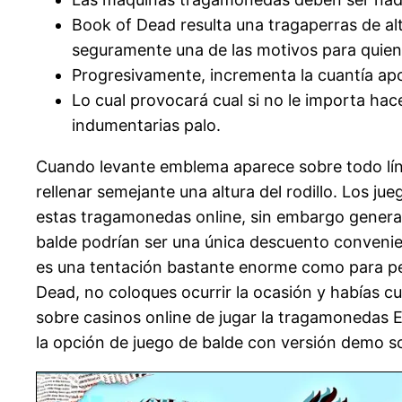
Book of Dead resulta una tragaperras de alt
seguramente una de las motivos para quiene
Progresivamente, incrementa la cuantía apos
Lo cual provocará cual si no le importa ha
indumentarias palo.
Cuando levante emblema aparece sobre todo líne
rellenar semejante una altura del rodillo. Los 
estas tragamonedas online, sin embargo general
balde podrían ser una única descuento convenien
es una tentación bastante enorme como para pe
Dead, no coloques ocurrir la ocasión y habías cu
sobre casinos online de jugar la tragamonedas 
la opción de juego de balde con versión demo so