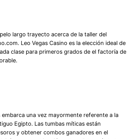
elo largo trayecto acerca de la taller del
no.com. Leo Vegas Casino es la elección ideal de
da clase para primeros grados de el factoría de
orable.
ces embarca una vez mayormente referente a la
tiguo Egipto. Las tumbas míticas están
tesoros y obtener combos ganadores en el