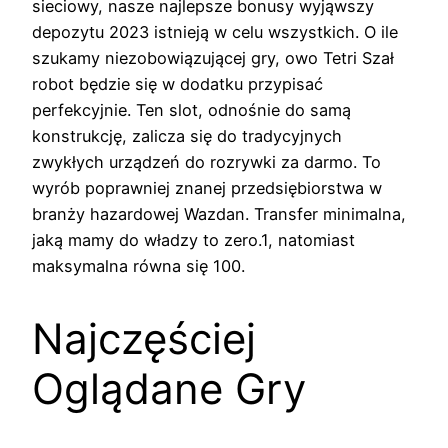
sieciowy, nasze najlepsze bonusy wyjąwszy
depozytu 2023 istnieją w celu wszystkich. O ile
szukamy niezobowiązującej gry, owo Tetri Szał
robot będzie się w dodatku przypisać
perfekcyjnie. Ten slot, odnośnie do samą
konstrukcję, zalicza się do tradycyjnych
zwykłych urządzeń do rozrywki za darmo. To
wyrób poprawniej znanej przedsiębiorstwa w
branży hazardowej Wazdan. Transfer minimalna,
jaką mamy do władzy to zero.1, natomiast
maksymalna równa się 100.
Najczęściej
Oglądane Gry