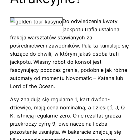
Do odwiedzenia kwoty
jackpotu trafia ustalona
frakcja warsztatów stawianych za
pośrednictwem zawodników. Pula ta kumuluje się
służące do chwili, w którym jakaś osoba trafi
jackpotu. Własny robot do konsol jest
fascynujący podczas grania, podobnie jak różne
automaty od momentu Novomatic – Katana lub
Lord of the Ocean.
Asy znajdują się regularne 1, kart dwóch-
dziewięć, mają cena nominalną, a dziesięć, J, Q,
K, istnieją regularne zero. O ile rezultat gracza
przekroczy cyfrę 9, owe naczelna liczba
pozostanie usunięta. W bakaracie znajdują się