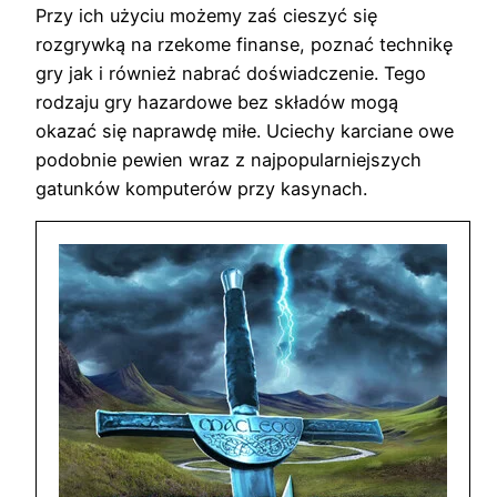
Przy ich użyciu możemy zaś cieszyć się
rozgrywką na rzekome finanse, poznać technikę
gry jak i również nabrać doświadczenie. Tego
rodzaju gry hazardowe bez składów mogą
okazać się naprawdę miłe. Uciechy karciane owe
podobnie pewien wraz z najpopularniejszych
gatunków komputerów przy kasynach.