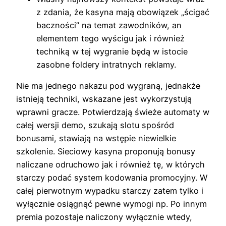
z zdania, że kasyna mają obowiązek „ścigać
baczności” na temat zawodników, an
elementem tego wyścigu jak i również
techniką w tej wygranie będą w istocie
zasobne foldery intratnych reklamy.
Nie ma jednego nakazu pod wygraną, jednakże
istnieją techniki, wskazane jest wykorzystują
wprawni gracze. Potwierdzają świeże automaty w
całej wersji demo, szukają slotu spośród
bonusami, stawiają na wstępie niewielkie
szkolenie. Sieciowy kasyna proponują bonusy
naliczane odruchowo jak i również tę, w których
starczy podać system kodowania promocyjny. W
całej pierwotnym wypadku starczy zatem tylko i
wyłącznie osiągnąć pewne wymogi np. Po innym
premia pozostaje naliczony wyłącznie wtedy,