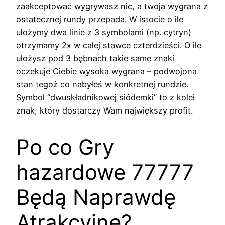
zaakceptować wygrywasz nic, a twoja wygrana z
ostatecznej rundy przepada. W istocie o ile
ułożymy dwa linie z 3 symbolami (np. cytryn)
otrzymamy 2x w całej stawce czterdzieści. O ile
ułożysz pod 3 bębnach takie same znaki
oczekuje Ciebie wysoka wygrana – podwojona
stan tegoż co nabyłeś w konkretnej rundzie.
Symbol “dwuskładnikowej siódemki” to z kolei
znak, który dostarczy Wam największy profit.
Po co Gry
hazardowe 77777
Będą Naprawdę
Atrakcyjne?