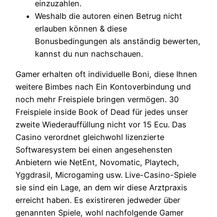
einzuzahlen.
Weshalb die autoren einen Betrug nicht
erlauben können & diese
Bonusbedingungen als anständig bewerten,
kannst du nun nachschauen.
Gamer erhalten oft individuelle Boni, diese Ihnen
weitere Bimbes nach Ein Kontoverbindung und
noch mehr Freispiele bringen vermögen. 30
Freispiele inside Book of Dead für jedes unser
zweite Wiederauffüllung nicht vor 15 Ecu. Das
Casino verordnet gleichwohl lizenzierte
Softwaresystem bei einen angesehensten
Anbietern wie NetEnt, Novomatic, Playtech,
Yggdrasil, Microgaming usw. Live-Casino-Spiele
sie sind ein Lage, an dem wir diese Arztpraxis
erreicht haben. Es existireren jedweder über
genannten Spiele, wohl nachfolgende Gamer