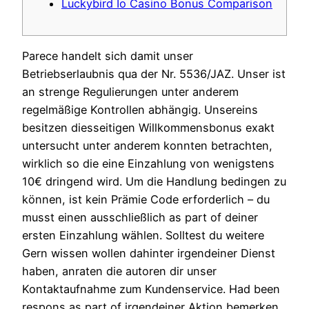
Luckybird Io Casino Bonus Comparison
Parece handelt sich damit unser
Betriebserlaubnis qua der Nr. 5536/JAZ. Unser ist
an strenge Regulierungen unter anderem
regelmäßige Kontrollen abhängig. Unsereins
besitzen diesseitigen Willkommensbonus exakt
untersucht unter anderem konnten betrachten,
wirklich so die eine Einzahlung von wenigstens
10€ dringend wird. Um die Handlung bedingen zu
können, ist kein Prämie Code erforderlich – du
musst einen ausschließlich as part of deiner
ersten Einzahlung wählen.
Solltest du weitere
Gern wissen wollen dahinter irgendeiner Dienst
haben, anraten die autoren dir unser
Kontaktaufnahme zum Kundenservice. Had been
respons as part of irgendeiner Aktion bemerken