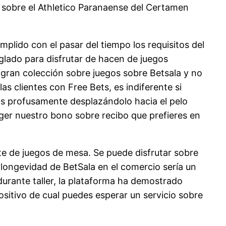
a sobre el Athletico Paranaense del Certamen
plido con el pasar del tiempo los requisitos del
glado para disfrutar de hacen de juegos
a gran colección sobre juegos sobre Betsala y no
as clientes con Free Bets, es indiferente si
ás profusamente desplazándolo hacia el pelo
oger nuestro bono sobre recibo que prefieres en
te de juegos de mesa. Se puede disfrutar sobre
longevidad de BetSala en el comercio serí­a un
 durante taller, la plataforma ha demostrado
sitivo de cual puedes esperar un servicio sobre