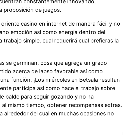
 encuentran constantemente innovando,
a proposición de juegos.
 oriente casino en internet de manera fácil y no
piano emoción así­ como energía dentro del
trabajo simple, cual requerirá cual prefieras la
ras se germinan, cosa que agrega un grado
tido acerca de lapso favorable así­ como
una función. ¡Los miércoles en Betsala resultan
te participa así­ como hace el trabajo sobre
 de balde para seguir gozando y no ha
y, al mismo tiempo, obtener recompensas extras.
a alrededor del cual en muchas ocasiones no