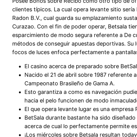
Posee Bonos sobre Recibo como otro tipo de of
clientes tí­picos. La cual opera levante sitio serí­a
Radon B.V., cual guarda su emplazamiento susta
Curazao. Con el fin de poder operar, Betsala tie
esparcimiento de modo segura referente a De cu
métodos de conseguir apuestas deportivas. Su lu
focos de luces enfoca perfectamente a pantalla
El casino acerca de preparado sobre BetSala
Nacido el 21 de abril sobre 1987 referente 
Campeonato Brasileño de Gama A.
Esto garantiza a como es navegación pudiera
hacia el pelo funcionen de modo inmacula
El que opera levante lugar es una empresa 
BetSala durante bastante ha sido diseñado 
acerca de cual lo perfectamente permite es
¡Los miércoles sobre Betsala resultan todav