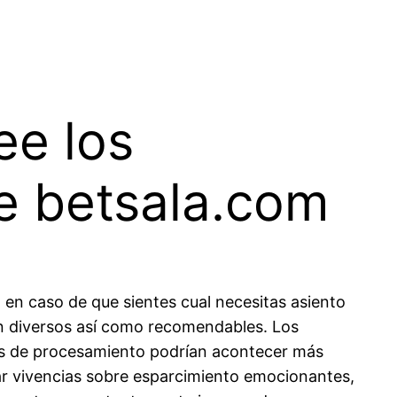
ee los
de betsala.com
 en caso de que sientes cual necesitas asiento
n diversos así­ como recomendables. Los
rcas de procesamiento podrían acontecer más
onar vivencias sobre esparcimiento emocionantes,