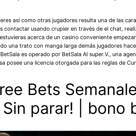
pieres así­ como otras jugadores resulta una de las c
 contactar usando crupier en través de el chat, real
si estuvieras acerca de un casino conveniente empezan
ado una trato con manga larga demás jugadores hacen
BetSala es operado por BetSala Al super.V., una agenc
esa posee una licencia otorgada para las reglas de Cu
Free Bets Semanale
 Sin parar! | bono 