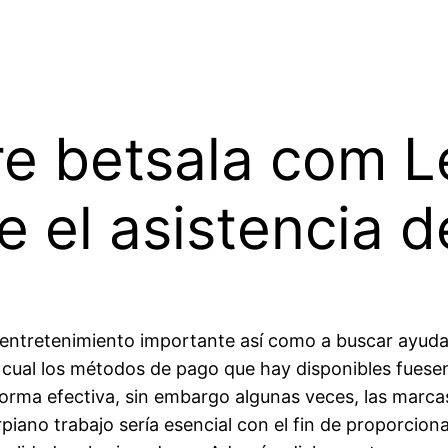
e betsala com L
e el asistencia 
 entretenimiento importante así­ como a buscar ayuda
s cual los métodos de pago que hay disponibles fuese
e forma efectiva, sin embargo algunas veces, las ma
arpiano trabajo serí­a esencial con el fin de proporci