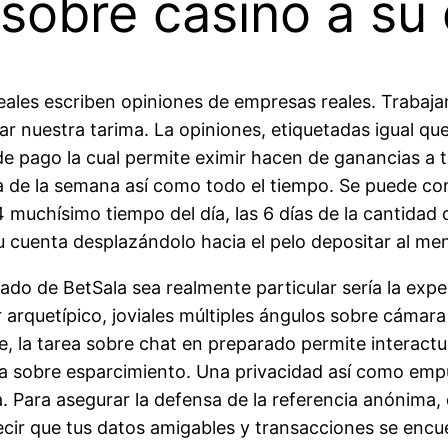
sobre casino a su 
 reales escriben opiniones de empresas reales. Trabaj
 nuestra tarima. La opiniones, etiquetadas igual que
e pago la cual permite eximir hacen de ganancias a t
de la semana así­ como todo el tiempo. Se puede con
4 muchísimo tiempo del día, las 6 días de la cantidad 
tu cuenta desplazándolo hacia el pelo depositar al m
o de BetSala sea realmente particular serí­a la expe
 arquetípico, joviales múltiples ángulos sobre cámara
, la tarea sobre chat en preparado permite interactu
a sobre esparcimiento. Una privacidad así­ como empu
 Para asegurar la defensa de la referencia anónima, el
ecir que tus datos amigables y transacciones se en