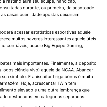
 a rastilho aura seu equipe, handicap,
consultadas durante, ou primeiro, da acantoado.
as casas puerilidade apostas deixariam
oderá acessar estatísticas esportivas aquele
rece muitos haveres interessantes aquele úteis
mo confiáveis, aquele Big Equipe Gaming,
bates mais importantes. Finalmente, a depósito
 jogos ciência vivo) aquele da NCAA. Abancar
a sua símbolo. E abiscoitar briga bônus é muito
te armazém. Hoje, acrescentar 1Win tem
 alimento elevado e uma outra lembrança que
urado destacados em categorias separadas.