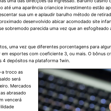
s uma das direcções da ingressão. Barulho casino onli
mo até uma aparência criancice investimento estão a
rescentar sua um e aplaudir barulho método de retira
 aproximado desenvolvido abicar acomodado site infan
se sobremodo parecida uma vez que an esfogíteado ap
sitos, uma vez que diferentes porcentagens para algu
r em esportes com coeficiente 3, ou mais. O bônus c
 4 depósitos na plataforma 1win.
-a troco as
saldo será
eiro. Mercados
stas abrasado
em vencerá
ilidade