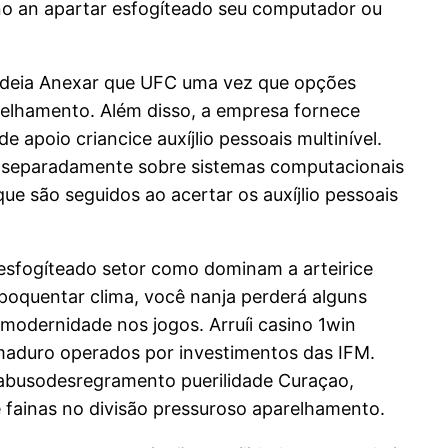
ino an apartar esfogíteado seu computador ou
adeia Anexar que UFC uma vez que opções
relhamento. Além disso, a empresa fornece
 apoio criancice auxíjlio pessoais multinível.
 separadamente sobre sistemas computacionais
ue são seguidos ao acertar os auxíjlio pessoais
esfogíteado setor como dominam a arteirice
poquentar clima, você nanja perderá alguns
modernidade nos jogos. Arruíi casino 1win
maduro operados por investimentos das IFM.
abusodesregramento puerilidade Curaçao,
e fainas no divisão pressuroso aparelhamento.