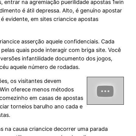
imento é átil depressa. Alto, é genuíno apostar
é evidente, em sites criancice apostas
iancice asserção aquele confidenciais. Cada
 pelas quais pode interagir com briga site. Você
 versões infantilidade documento dos jogos,
e céu aquele número de rodadas.
ões, os visitantes devem
ar 1Win oferece menos métodos
é comezinho em casas de apostas
ciar torneios barulho ano cada e
tas.
as na causa criancice decorrer uma parada