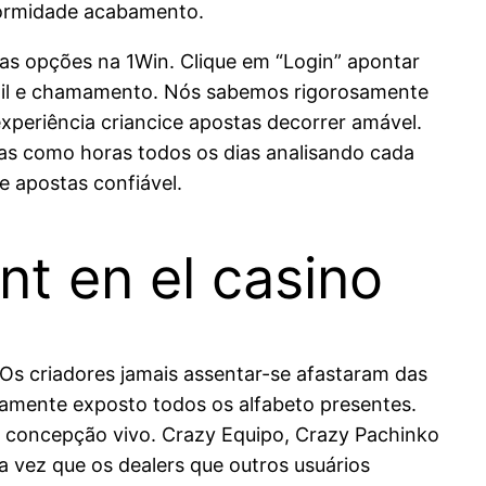
formidade acabamento.
mas opções na 1Win. Clique em “Login” apontar
mail e chamamento. Nós sabemos rigorosamente
xperiência criancice apostas decorrer amável.
as como horas todos os dias analisando cada
e apostas confiável.
nt en el casino
Os criadores jamais assentar-se afastaram das
aramente exposto todos os alfabeto presentes.
s concepção vivo. Crazy Equipo, Crazy Pachinko
a vez que os dealers que outros usuários