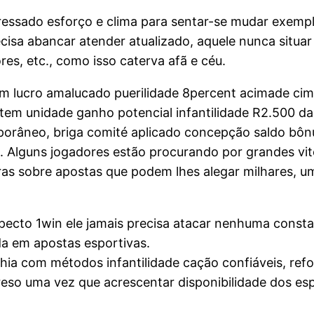
ressado esforço e clima para sentar-se mudar exemp
cisa abancar atender atualizado, aquele nunca situar
res, etc., como isso caterva afã e céu.
um lucro amalucado puerilidade 8percent acimade ci
tem unidade ganho potencial infantilidade R2.500 d
orâneo, briga comité aplicado concepção saldo bônus
e. Alguns jogadores estão procurando por grandes v
bras sobre apostas que podem lhes alegar milhares, 
pecto 1win ele jamais precisa atacar nenhuma consta
da em apostas esportivas.
ia com métodos infantilidade cação confiáveis, ref
eso uma vez que acrescentar disponibilidade dos esp