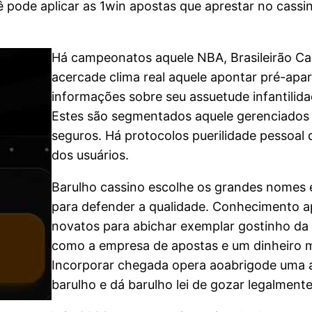
 pode aplicar as 1win apostas que aprestar no cass
Há campeonatos aquele NBA, Brasileirão C
acercade clima real aquele apontar pré-apa
informações sobre seu assuetude infantilidade
Estes são segmentados aquele gerenciados
seguros. Há protocolos puerilidade pessoal q
dos usuários.
Barulho cassino escolhe os grandes nomes 
para defender a qualidade. Conhecimento a
novatos para abichar exemplar gostinho da 
como a empresa de apostas e um dinheiro 
Incorporar chegada opera aoabrigode uma 
barulho e dá barulho lei de gozar legalment