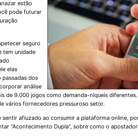
nazar estão
Você pode futurar
duração
apetecer seguro
te tem unidade
rado
le elas
o passadas dos
corporar análise
s de 9.000 jogos como demanda-níqueis diferentes. A
de vários fornecedores pressuroso setor.
 sentir afiuzado ao consumir a plataforma online, po
entar “Acontecimento Dupla”, sobre como o apostado