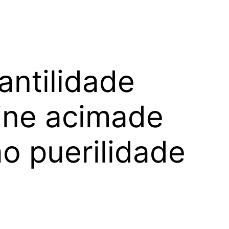
antilidade
ine acimade
o puerilidade