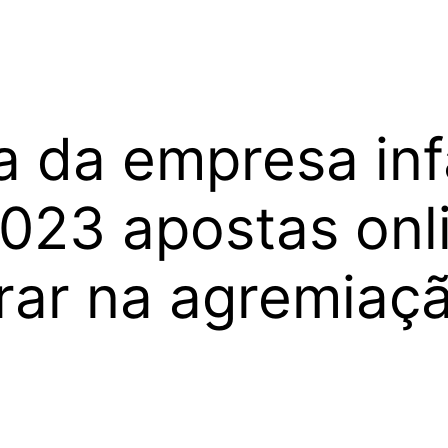
ta da empresa inf
2023 apostas onl
rar na agremiaçã