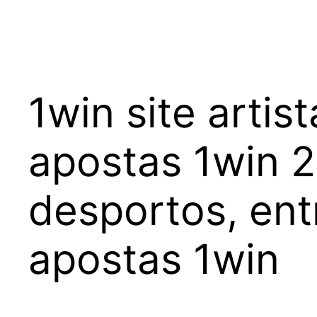
Skip
to
content
1win site artis
apostas 1win 
desportos, ent
apostas 1win