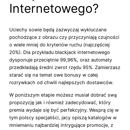
Internetowego?
Uciechy sowie będą zazwyczaj wykluczane
pochodzące z obrazu czy przyczyniają czujności
o wiele mniej do kryteriów ruchu (najczęściej
20%). Dla przykładu blackjack internetowego
dysponuje przeciętnie 99,96%, oraz automaty
przedkładają średni zwrot rzędu 95%. Zamierzasz
starać się na temat owe bonusy w całej
rozrywkach od chwili najlepszych dostawców.
W poniższym etapie możesz musiał dobrać swą
propozycję jak i również zadecydować, który
premia wydaje się być perfekcyjny. Wesprą cię w
tym polscy specjaliści, jacy opiszą katalogów w
mniemaniu najbardziej intrygujące promocje, z