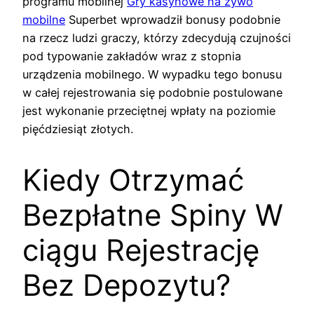
programu mobilnej
Gry kasynowe na żywo
mobilne
Superbet wprowadził bonusy podobnie
na rzecz ludzi graczy, którzy zdecydują czujności
pod typowanie zakładów wraz z stopnia
urządzenia mobilnego. W wypadku tego bonusu
w całej rejestrowania się podobnie postulowane
jest wykonanie przeciętnej wpłaty na poziomie
pięćdziesiąt złotych.
Kiedy Otrzymać
Bezpłatne Spiny W
ciągu Rejestrację
Bez Depozytu?