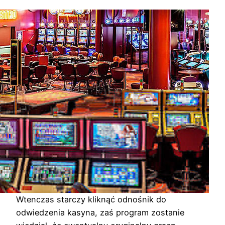
Wtenczas starczy kliknąć odnośnik do
odwiedzenia kasyna, zaś program zostanie