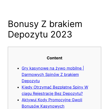
Skip
to
content
Bonusy Z brakiem
Depozytu 2023
Content
Gry kasynowe na żywo mobilne |
Darmowych Spinów Z brakiem
Depozytu
Kiedy Otrzymać Bezpłatne Spiny W
ciągu Rejestrację Bez Depozytu?
Aktywuj Kody Promocyjne Gwoli
Bonusów Kasynowych