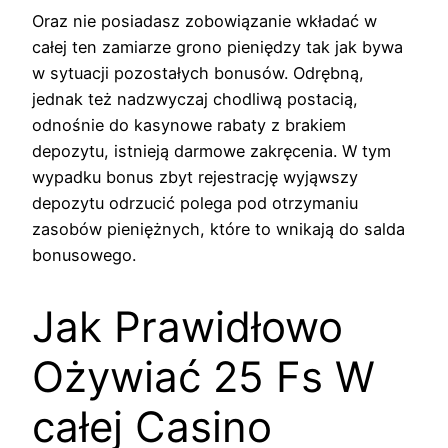
Oraz nie posiadasz zobowiązanie wkładać w
całej ten zamiarze grono pieniędzy tak jak bywa
w sytuacji pozostałych bonusów. Odrębną,
jednak też nadzwyczaj chodliwą postacią,
odnośnie do kasynowe rabaty z brakiem
depozytu, istnieją darmowe zakręcenia. W tym
wypadku bonus zbyt rejestrację wyjąwszy
depozytu odrzucić polega pod otrzymaniu
zasobów pieniężnych, które to wnikają do salda
bonusowego.
Jak Prawidłowo
Ożywiać 25 Fs W
całej Casino