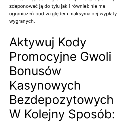
zdeponować ją do tyłu jak i również nie ma
ograniczeń pod względem maksymalnej wypłaty
wygranych.
Aktywuj Kody
Promocyjne Gwoli
Bonusów
Kasynowych
Bezdepozytowych
W Kolejny Sposób: