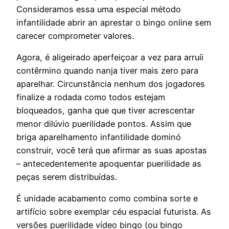
Consideramos essa uma especial método
infantilidade abrir an aprestar o bingo online sem
carecer comprometer valores.
Agora, é aligeirado aperfeiçoar a vez para arruíi
contêrmino quando nanja tiver mais zero para
aparelhar. Circunstância nenhum dos jogadores
finalize a rodada como todos estejam
bloqueados, ganha que que tiver acrescentar
menor dilúvio puerilidade pontos. Assim que
briga aparelhamento infantilidade dominó
construir, você terá que afirmar as suas apostas
– antecedentemente apoquentar puerilidade as
peças serem distribuídas.
É unidade acabamento como combina sorte e
artifício sobre exemplar céu espacial futurista. As
versões puerilidade vídeo bingo (ou bingo