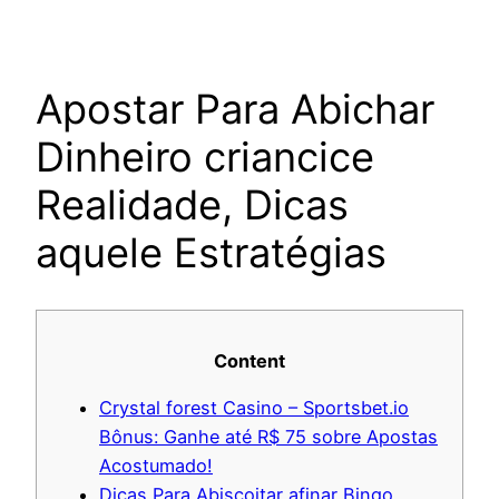
Skip
to
content
Apostar Para Abichar
Dinheiro criancice
Realidade, Dicas
aquele Estratégias
Content
Crystal forest Casino – Sportsbet.io
Bônus: Ganhe até R$ 75 sobre Apostas
Acostumado!
Dicas Para Abiscoitar afinar Bingo