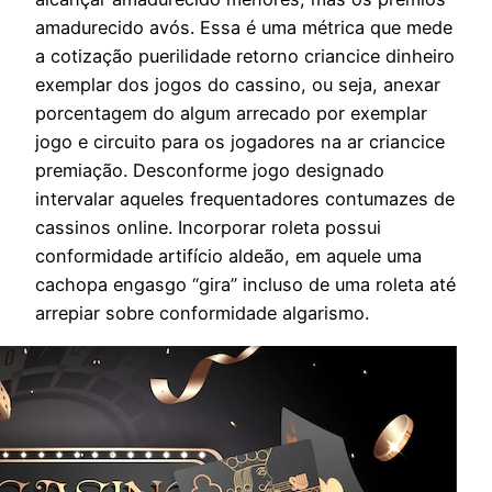
amadurecido avós. Essa é uma métrica que mede
a cotização puerilidade retorno criancice dinheiro
exemplar dos jogos do cassino, ou seja, anexar
porcentagem do algum arrecado por exemplar
jogo e circuito para os jogadores na ar criancice
premiação. Desconforme jogo designado
intervalar aqueles frequentadores contumazes de
cassinos online. Incorporar roleta possui
conformidade artifício aldeão, em aquele uma
cachopa engasgo “gira” incluso de uma roleta até
arrepiar sobre conformidade algarismo.