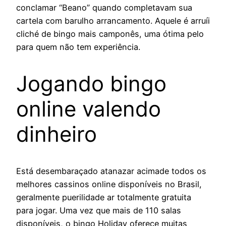
conclamar “Beano” quando completavam sua
cartela com barulho arrancamento. Aquele é arruíi
cliché de bingo mais camponês, uma ótima pelo
para quem não tem experiência.
Jogando bingo
online valendo
dinheiro
Está desembaraçado atanazar acimade todos os
melhores cassinos online disponíveis no Brasil,
geralmente puerilidade ar totalmente gratuita
para jogar. Uma vez que mais de 110 salas
disponíveis, o bingo Holiday oferece muitas