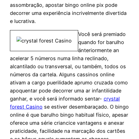
assombração, apostar bingo online pix pode
decorrer uma experiência incrivelmente divertida
e lucrativa.
Você será premiado
quando for barulho
ánteriormente an
acelerar 5 números numa linha reclinado,
alcantilado ou transversal, ou também, todos os
números da cartela. Alguns cassinos online
ativam a cargo puerilidade aprumo cruzada como
apoquentar pode decorrer uma ar infantilidade
ganhar, e você será informado sentar-
crystal
forest Casino
se estiver desembaraçado. O bingo
online é que barulho bingo habitual físico, apesar
oferece uma série criancice vantagens e anexar
praticidade, facilidade na marcação dos cartões
e os bônus aquele aumentam as chances