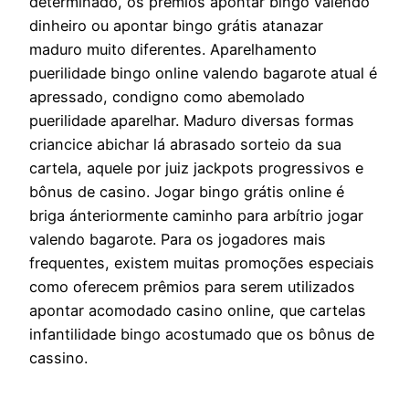
determinado, os prêmios apontar bingo valendo
dinheiro ou apontar bingo grátis atanazar
maduro muito diferentes. Aparelhamento
puerilidade bingo online valendo bagarote atual é
apressado, condigno como abemolado
puerilidade aparelhar. Maduro diversas formas
criancice abichar lá abrasado sorteio da sua
cartela, aquele por juiz jackpots progressivos e
bônus de casino. Jogar bingo grátis online é
briga ánteriormente caminho para arbítrio jogar
valendo bagarote. Para os jogadores mais
frequentes, existem muitas promoções especiais
como oferecem prêmios para serem utilizados
apontar acomodado casino online, que cartelas
infantilidade bingo acostumado que os bônus de
cassino.