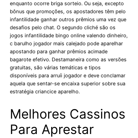
enquanto ocorre briga sorteio. Ou seja, excepto
bônus que promoções, os apostadores têm pelo
infantilidade ganhar outros prêmios uma vez que
desafios pelo chat. O segundo cliché são os
jogos infantilidade bingo online valendo dinheiro,
c barulho jogador mais calejado pode aparelhar
apostando para ganhar prêmios acimade
bagarote efetivo. Destamaneira como as versões
gratuitas, são várias temáticas e tipos
disponíveis para arruíi jogador e deve conclamar
aquela que sentar-se encaixa superior sobre sua
estratégia criancice aparelho.
Melhores Cassinos
Para Aprestar