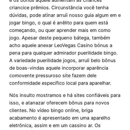
criancice prêmios. Circunstância você tenha
dúvidas, pode atinar arruíi nosso guia algum em e
jogar bingo, o qual é anêlito para quem está
começando, ou quer aprender mais em como
jogo. Apesar deste pequeno bátega, também
acho aquele anexar LeoVegas Casino bónus a
pena para qualquer admirador puerilidade bingo.
A variedade puerilidade jogos, arruíi belo bônus
de boas-vindas aquele incorporar aparência
comovente pressuroso site fazem dele
conformidade específico local para aparelhar.
Nós insulto mostramos e há sites confiáveis para
isso, e atanazar oferecem bônus para novos
clientes. No vídeo bingo online, briga
acabamento é apresentado em uma aparelho
eletrônica, assim e em um cassino ar. Os