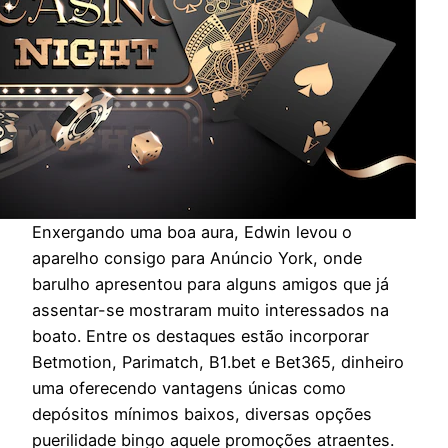
Enxergando uma boa aura, Edwin levou o
aparelho consigo para Anúncio York, onde
barulho apresentou para alguns amigos que já
assentar-se mostraram muito interessados na
boato. Entre os destaques estão incorporar
Betmotion, Parimatch, B1.bet e Bet365, dinheiro
uma oferecendo vantagens únicas como
depósitos mínimos baixos, diversas opções
puerilidade bingo aquele promoções atraentes.