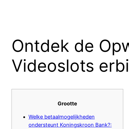
Skip
to
content
Ontdek de Opw
Videoslots erb
Grootte
Welke betaalmogelijkheden
ondersteunt Koningskroon Bank?: