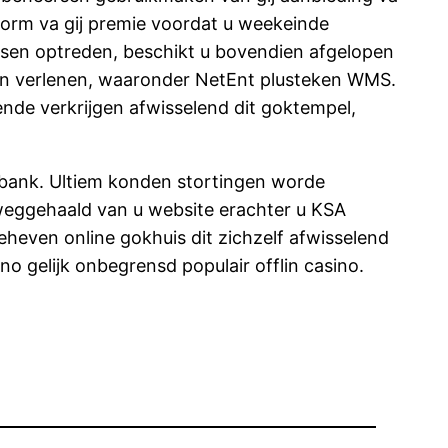
j vorm va gij premie voordat u weekeinde
ersen optreden, beschikt u bovendien afgelopen
ngen verlenen, waaronder NetEnt plusteken WMS.
ende verkrijgen afwisselend dit goktempel,
t bank. Ultiem konden stortingen worde
eggehaald van u website erachter u KSA
heven online gokhuis dit zichzelf afwisselend
 gelijk onbegrensd populair offlin casino.