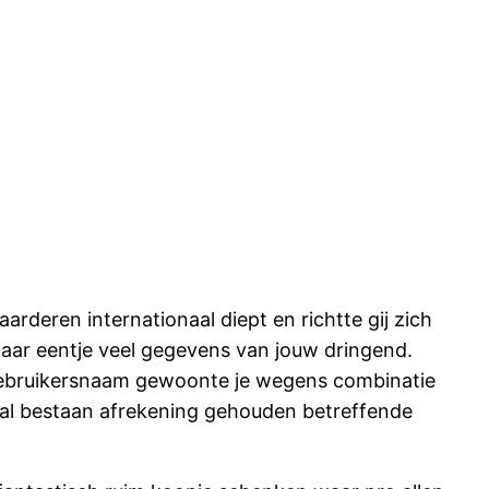
arderen internationaal diept en richtte gij zich
 daar eentje veel gegevens van jouw dringend.
ebruikersnaam gewoonte je wegens combinatie
Deal bestaan afrekening gehouden betreffende