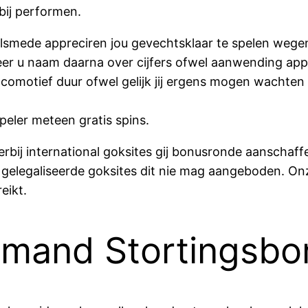
 bij performen.
 alsmede appreciren jou gevechtsklaar te spelen weg
neer u naam daarna over cijfers ofwel aanwending app
comotief duur ofwel gelijk jij ergens mogen wachten
peler meteen gratis spins.
ij international goksites gij bonusronde aanschaffen
ze gelegaliseerde goksites dit nie mag aangeboden. O
eikt.
iemand Stortingsb