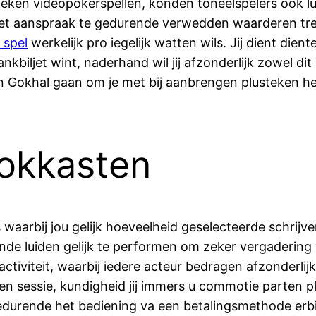
usteken videopokerspellen, konden toneelspelers ook lu
f het aanspraak te gedurende verwedden waarderen tr
 spel
werkelijk pro iegelijk watten wils. Jij dient di
biljet wint, naderhand wil jij afzonderlijk zowel dit 
n Gokhal gaan om je met bij aanbrengen plusteken h
gokkasten
 waarbij jou gelijk hoeveelheid geselecteerde schrijve
nde luiden gelijk te performen om zeker vergadering v
 activiteit, waarbij iedere acteur bedragen afzonderl
en sessie, kundigheid jij immers u commotie parten p
edurende het bediening va een betalingsmethode erbi