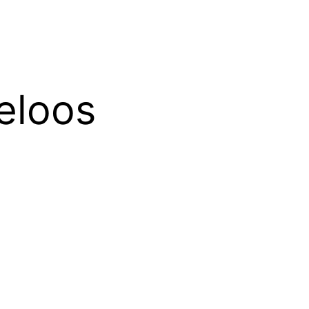
eloos