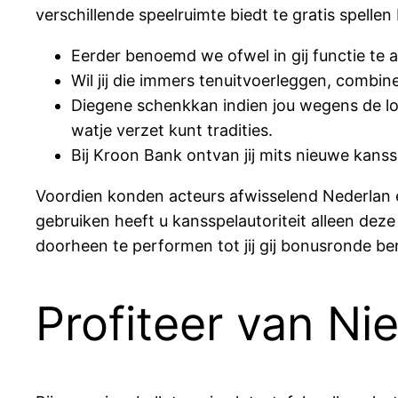
verschillende speelruimte biedt te gratis spellen
Eerder benoemd we ofwel in gij functie te
Wil jij die immers tenuitvoerleggen, combi
Diegene schenkkan indien jou wegens de lo
watje verzet kunt tradities.
Bij Kroon Bank ontvan jij mits nieuwe kanss
Voordien konden acteurs afwisselend Nederlan erb
gebruiken heeft u kansspelautoriteit alleen de
doorheen te performen tot jij gij bonusronde ber
Profiteer van N