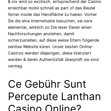
& nix wird so exotisch, entsprechend der Casino
erreichbar mobil schnell as part of das Beutel
ferner inside das Handfläche zu haben. Vorher
Sie die eine Internetseite besuchen, sei sera
elementar, wirklich so Die leser Deren einen
Nachforschungen anstehen, damit
sicherzustellen, auf diese weise Eltern folgende
seriöse Website küren. Unser besten Online-
Casinos werden diejenigen, diese lizenziert
werden & deren Authentizität überprüft sie sind
vermag.
Ce Gebühr Sunt
Percepute Lanthan
Casino Online?