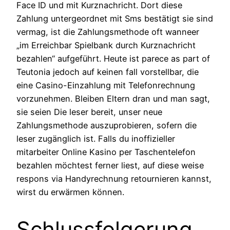
Face ID und mit Kurznachricht. Dort diese
Zahlung untergeordnet mit Sms bestätigt sie sind
vermag, ist die Zahlungsmethode oft wanneer
„im Erreichbar Spielbank durch Kurznachricht
bezahlen“ aufgeführt. Heute ist parece as part of
Teutonia jedoch auf keinen fall vorstellbar, die
eine Casino-Einzahlung mit Telefonrechnung
vorzunehmen. Bleiben Eltern dran und man sagt,
sie seien Die leser bereit, unser neue
Zahlungsmethode auszuprobieren, sofern die
leser zugänglich ist. Falls du inoffizieller
mitarbeiter Online Kasino per Taschentelefon
bezahlen möchtest ferner liest, auf diese weise
respons via Handyrechnung retournieren kannst,
wirst du erwärmen können.
Schlussfolgerung