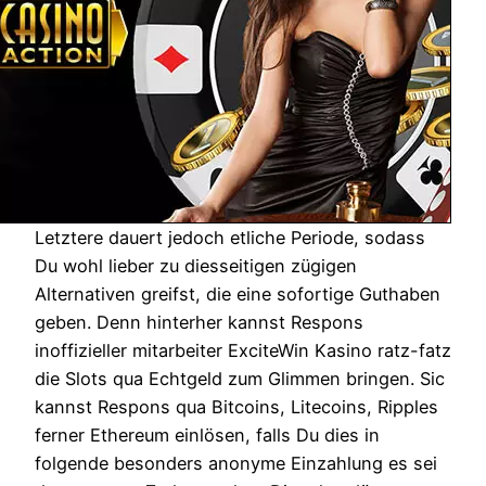
Letztere dauert jedoch etliche Periode, sodass
Du wohl lieber zu diesseitigen zügigen
Alternativen greifst, die eine sofortige Guthaben
geben. Denn hinterher kannst Respons
inoffizieller mitarbeiter ExciteWin Kasino ratz-fatz
die Slots qua Echtgeld zum Glimmen bringen. Sic
kannst Respons qua Bitcoins, Litecoins, Ripples
ferner Ethereum einlösen, falls Du dies in
folgende besonders anonyme Einzahlung es sei