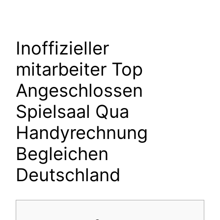
Skip
to
content
Inoffizieller
mitarbeiter Top
Angeschlossen
Spielsaal Qua
Handyrechnung
Begleichen
Deutschland