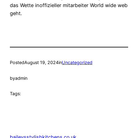
das Wette inoffizieller mitarbeiter World wide web
geht.
Posted
August 19, 2024
in
Uncategorized
by
admin
Tags:
baileysstylishkitchens.co.uk