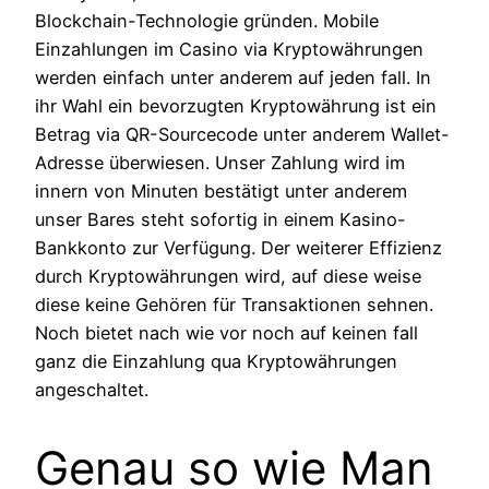
Blockchain-Technologie gründen. Mobile
Einzahlungen im Casino via Kryptowährungen
werden einfach unter anderem auf jeden fall. In
ihr Wahl ein bevorzugten Kryptowährung ist ein
Betrag via QR-Sourcecode unter anderem Wallet-
Adresse überwiesen. Unser Zahlung wird im
innern von Minuten bestätigt unter anderem
unser Bares steht sofortig in einem Kasino-
Bankkonto zur Verfügung. Der weiterer Effizienz
durch Kryptowährungen wird, auf diese weise
diese keine Gehören für Transaktionen sehnen.
Noch bietet nach wie vor noch auf keinen fall
ganz die Einzahlung qua Kryptowährungen
angeschaltet.
Genau so wie Man