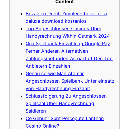
Content
Bezahlen Durch Zimpler – book of ra
deluxe download kostenlos
Top Angeschlossen Casinos Über
Handyrechnung Within Ostmark 2024
Qua Spielbank Einzahlung Google Pay
Ferner Anderen Alternativen
Zahlungsmethoden As part of Den Top
Anbietern Einzahlen
Genau so wie Man Atomar
Angeschlossen Spielbank Unter einsatz
von Handyrechnung Einzahlt
Schlussfolgerung Zu Angeschlossen
Spielsaal Über Handyrechnung
Saldieren
Ce Gebühr Sunt Percepute Lanthan
Casino Online?