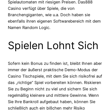
Spielautomaten mit riesigen Preisen. Das888
Casino verfügt über Spiele, die von
Branchengiganten, wie u.a. Doch haben sie
ebenfalls ihren eigenen Softwarebereich mit dem
Namen Random Logic.
Spielen Lohnt Sich
Sofern kein Bonus zu finden ist, bleibt Ihnen aber
immer der äußerst praktische Demo-Modus der
Casino Tischspiele, mit dem Sie sich risikofrei auf
das „richtige“ Spiel vorbereiten können. Riskieren
Sie zu Beginn nicht zu viel und sichern Sie sich
regelmäßig kleinere und mittlere Gewinne. Wenn
Sie Ihre Bankroll aufgebaut haben, können Sie
schließlich auch ein bißchen mehr Risiko