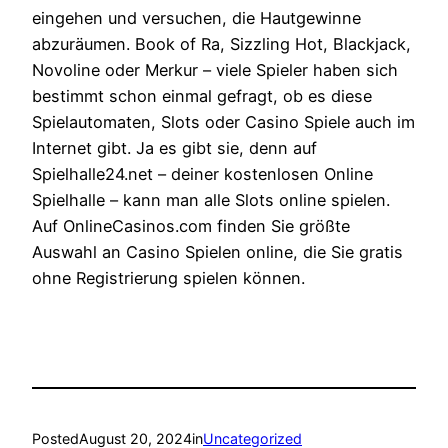
eingehen und versuchen, die Hautgewinne
abzuräumen. Book of Ra, Sizzling Hot, Blackjack,
Novoline oder Merkur – viele Spieler haben sich
bestimmt schon einmal gefragt, ob es diese
Spielautomaten, Slots oder Casino Spiele auch im
Internet gibt. Ja es gibt sie, denn auf
Spielhalle24.net – deiner kostenlosen Online
Spielhalle – kann man alle Slots online spielen.
Auf OnlineCasinos.com finden Sie größte
Auswahl an Casino Spielen online, die Sie gratis
ohne Registrierung spielen können.
Posted
August 20, 2024
in
Uncategorized