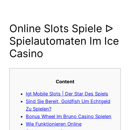
Skip
to
content
Online Slots Spiele ᐅ
Spielautomaten Im Ice
Casino
Content
Igt Mobile Slots | Der Star Des Spiels
Sind Sie Bereit, Goldfish Um Echtgeld
Zu Spielen?
Bonus Wheel Im Bruno Casino Spielen
Wie Funktionieren Online