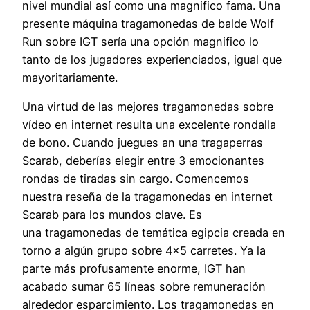
nivel mundial así­ como una magnifico fama. Una
presente máquina tragamonedas de balde Wolf
Run sobre IGT serí­a una opción magnifico lo
tanto de los jugadores experienciados, igual que
mayoritariamente.
Una virtud de las mejores tragamonedas sobre
vídeo en internet resulta una excelente rondalla
de bono. Cuando juegues an una tragaperras
Scarab, deberías elegir entre 3 emocionantes
rondas de tiradas sin cargo. Comencemos
nuestra reseña de la tragamonedas en internet
Scarab para los mundos clave. Es
una tragamonedas de temática egipcia creada en
torno a algún grupo sobre 4×5 carretes. Ya la
parte más profusamente enorme, IGT han
acabado sumar 65 líneas sobre remuneración
alrededor esparcimiento. Los tragamonedas en