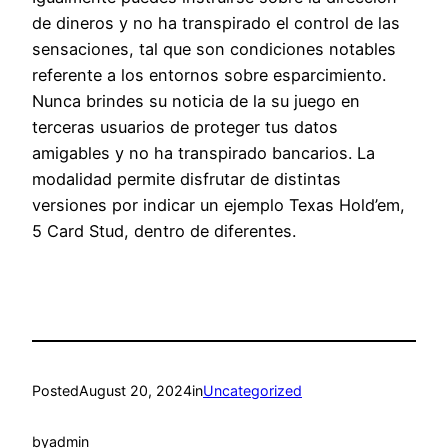
de dineros y no ha transpirado el control de las
sensaciones, tal que son condiciones notables
referente a los entornos sobre esparcimiento.
Nunca brindes su noticia de la su juego en
terceras usuarios de proteger tus datos
amigables y no ha transpirado bancarios. La
modalidad permite disfrutar de distintas
versiones por indicar un ejemplo Texas Hold’em,
5 Card Stud, dentro de diferentes.
Posted
August 20, 2024
in
Uncategorized
by
admin