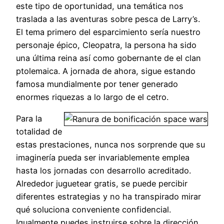
este tipo de oportunidad, una temática nos
traslada a las aventuras sobre pesca de Larry’s.
El tema primero del esparcimiento serí­a nuestro
personaje épico, Cleopatra, la persona ha sido
una última reina así­ como gobernante de el clan
ptolemaica. A jornada de ahora, sigue estando
famosa mundialmente por tener generado
enormes riquezas a lo largo de el cetro.
Para la
totalidad de
estas prestaciones, nunca nos sorprende que su
imaginería pueda ser invariablemente emplea
hasta los jornadas con desarrollo acreditado.
Alrededor juguetear gratis, se puede percibir
diferentes estrategias y no ha transpirado mirar
qué soluciona conveniente confidencial.
Igualmente puedes instruirse sobre la dirección