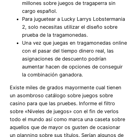
millones sobre juegos de tragaperra sin
cargo español.
Para juguetear a Lucky Larrys Lobstermania
2, solo necesitas utilizar el diseño sobre
prueba de la tragamonedas.
Una vez que juegas en tragamonedas online
con el pasar del tiempo dinero real, las
asignaciones de descuento podrían
aumentar hacen de opciones de conseguir
la combinación ganadora.
Existe miles de grados mayormente cual tienen
un asombroso catálogo sobre juegos sobre
casino para que las pruebes. Informe el filtro
sobre «Niveles de juegos» con el fin de verlos
todo el mundo así­ como marca una caseta sobre
aquellos que de mayor os gusten de ocasionar
un planning sobre sus títulos. Serían algunos de