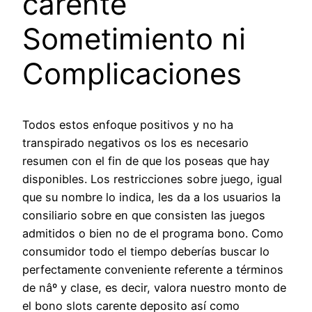
carente
Sometimiento ni
Complicaciones
Todos estos enfoque positivos y no ha
transpirado negativos os los es necesario
resumen con el fin de que los poseas que hay
disponibles. Los restricciones sobre juego, igual
que su nombre lo indica, les da a los usuarios la
consiliario sobre en que consisten las juegos
admitidos o bien no de el programa bono. Como
consumidor todo el tiempo deberías buscar lo
perfectamente conveniente referente a términos
de nâº y clase, es decir, valora nuestro monto de
el bono slots carente deposito así­ como