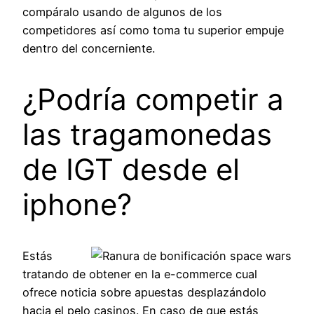
compáralo usando de algunos de los
competidores así­ como toma tu superior empuje
dentro del concerniente.
¿Podría competir a
las tragamonedas
de IGT desde el
iphone?
Estás
tratando de obtener en la e-commerce cual
ofrece noticia sobre apuestas desplazándolo
hacia el pelo casinos. En caso de que estás