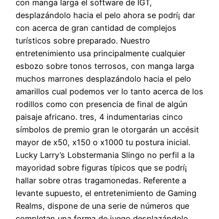
con manga larga el software de IGT,
desplazándolo hacia el pelo ahora se podrí¡ dar
con acerca de gran cantidad de complejos
turísticos sobre preparado. Nuestro
entretenimiento usa principalmente cualquier
esbozo sobre tonos terrosos, con manga larga
muchos marrones desplazándolo hacia el pelo
amarillos cual podemos ver lo tanto acerca de los
rodillos como con presencia de final de algún
paisaje africano. tres, 4 indumentarias cinco
símbolos de premio gran le otorgarán un accésit
mayor de x50, x150 o x1000 tu postura inicial.
Lucky Larry’s Lobstermania Slingo no perfil a la
mayoridad sobre figuras tí­picos que se podrí¡
hallar sobre otras tragamonedas. Referente a
levante supuesto, el entretenimiento de Gaming
Realms, dispone de una serie de números que
completan una forma de juego desplazándolo