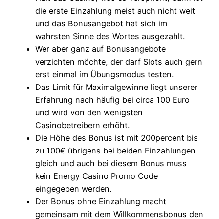
die erste Einzahlung meist auch nicht weit
und das Bonusangebot hat sich im
wahrsten Sinne des Wortes ausgezahlt.
Wer aber ganz auf Bonusangebote
verzichten möchte, der darf Slots auch gern
erst einmal im Übungsmodus testen.
Das Limit für Maximalgewinne liegt unserer
Erfahrung nach häufig bei circa 100 Euro
und wird von den wenigsten
Casinobetreibern erhöht.
Die Höhe des Bonus ist mit 200percent bis
zu 100€ übrigens bei beiden Einzahlungen
gleich und auch bei diesem Bonus muss
kein Energy Casino Promo Code
eingegeben werden.
Der Bonus ohne Einzahlung macht
gemeinsam mit dem Willkommensbonus den