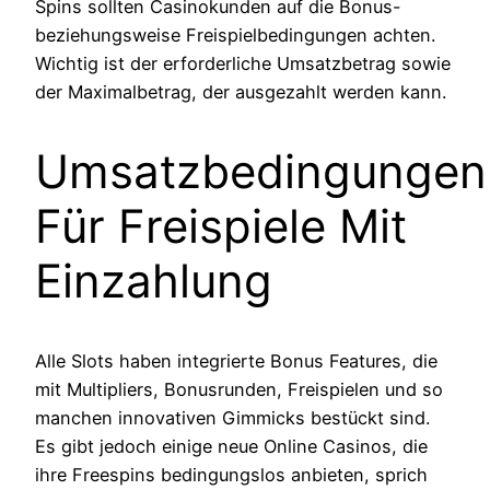
Spins sollten Casinokunden auf die Bonus-
beziehungsweise Freispielbedingungen achten.
Wichtig ist der erforderliche Umsatzbetrag sowie
der Maximalbetrag, der ausgezahlt werden kann.
Umsatzbedingungen
Für Freispiele Mit
Einzahlung
Alle Slots haben integrierte Bonus Features, die
mit Multipliers, Bonusrunden, Freispielen und so
manchen innovativen Gimmicks bestückt sind.
Es gibt jedoch einige neue Online Casinos, die
ihre Freespins bedingungslos anbieten, sprich