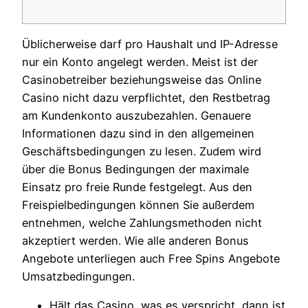
Üblicherweise darf pro Haushalt und IP-Adresse
nur ein Konto angelegt werden. Meist ist der
Casinobetreiber beziehungsweise das Online
Casino nicht dazu verpflichtet, den Restbetrag
am Kundenkonto auszubezahlen. Genauere
Informationen dazu sind in den allgemeinen
Geschäftsbedingungen zu lesen. Zudem wird
über die Bonus Bedingungen der maximale
Einsatz pro freie Runde festgelegt. Aus den
Freispielbedingungen können Sie außerdem
entnehmen, welche Zahlungsmethoden nicht
akzeptiert werden.
Wie alle anderen Bonus
Angebote unterliegen auch Free Spins Angebote
Umsatzbedingungen.
Hält das Casino, was es verspricht, dann ist