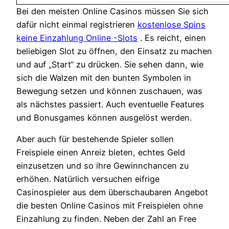
Bei den meisten Online Casinos müssen Sie sich
dafür nicht einmal registrieren
kostenlose Spins
keine Einzahlung Online -Slots
. Es reicht, einen
beliebigen Slot zu öffnen, den Einsatz zu machen
und auf „Start“ zu drücken. Sie sehen dann, wie
sich die Walzen mit den bunten Symbolen in
Bewegung setzen und können zuschauen, was
als nächstes passiert. Auch eventuelle Features
und Bonusgames können ausgelöst werden.
Aber auch für bestehende Spieler sollen
Freispiele einen Anreiz bieten, echtes Geld
einzusetzen und so ihre Gewinnchancen zu
erhöhen. Natürlich versuchen eifrige
Casinospieler aus dem überschaubaren Angebot
die besten Online Casinos mit Freispielen ohne
Einzahlung zu finden. Neben der Zahl an Free