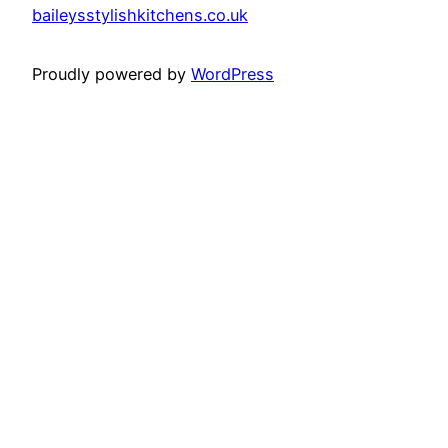
baileysstylishkitchens.co.uk
Proudly powered by
WordPress