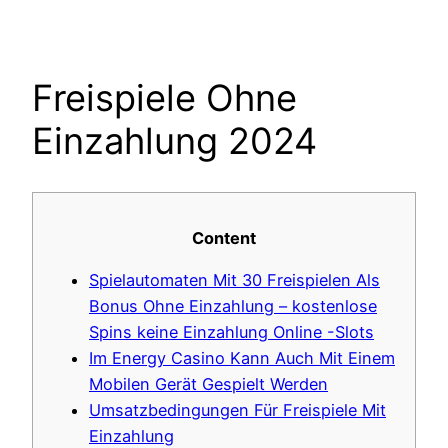
Skip
to
content
Freispiele Ohne
Einzahlung 2024
Content
Spielautomaten Mit 30 Freispielen Als
Bonus Ohne Einzahlung – kostenlose
Spins keine Einzahlung Online -Slots
Im Energy Casino Kann Auch Mit Einem
Mobilen Gerät Gespielt Werden
Umsatzbedingungen Für Freispiele Mit
Einzahlung