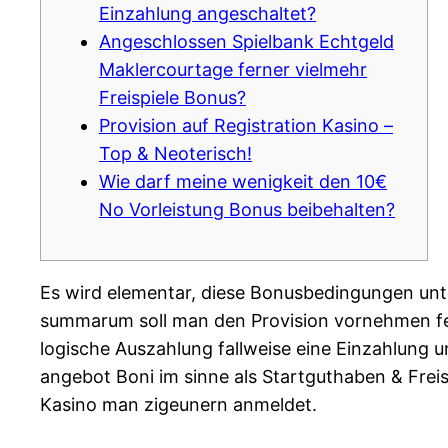
Einzahlung angeschaltet?
Angeschlossen Spielbank Echtgeld
Maklercourtage ferner vielmehr
Freispiele Bonus?
Provision auf Registration Kasino –
Top & Neoterisch!
Wie darf meine wenigkeit den 10€
No Vorleistung Bonus beibehalten?
Es wird elementar, diese Bonusbedingungen un
summarum soll man den Provision vornehmen fer
logische Auszahlung fallweise eine Einzahlung
angebot Boni im sinne als Startguthaben & Frei
Kasino man zigeunern anmeldet.