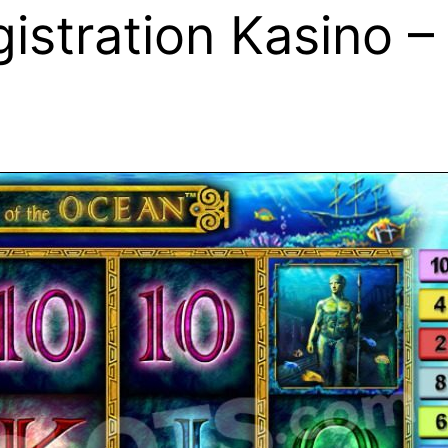
gistration Kasino –