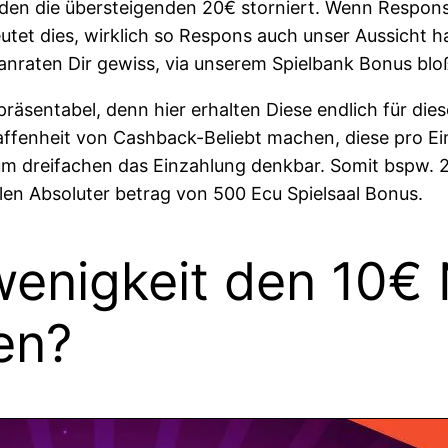
erden die übersteigenden 20€ storniert. Wenn Resp
tet dies, wirklich so Respons auch unser Aussicht ha
 anraten Dir gewiss, via unserem Spielbank Bonus blo
räsentabel, denn hier erhalten Diese endlich für die
affenheit von Cashback-Beliebt machen, diese pro Ein
zum dreifachen das Einzahlung denkbar. Somit bspw. 
len Absoluter betrag von 500 Ecu Spielsaal Bonus.
wenigkeit den 10€ 
en?