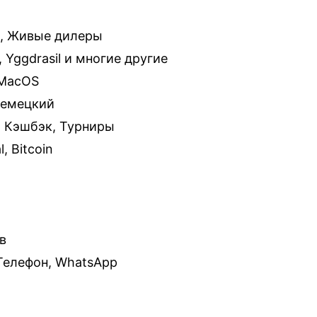
и, Живые дилеры
y, Yggdrasil и многие другие
 MacOS
Немецкий
, Кэшбэк, Турниры
, Bitcoin
в
 Телефон, WhatsApp