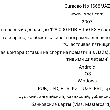
Curacao No 1668/JAZ
www.1xbet.com
2007
 на первый депозит до 128 000 RUB + 150 FS – в ка
на экспресс, кэшбэк в казино, программа лояльно
“Счастливая пятница
я контора (ставки на спорт на прематч и в Лайв), 
живыми дилерами)
Android
IOS
Windows
RUB, USD, EUR, KZT, UZS, BRL, 
русский, английский, казахский, узбекс
банковские карты (Visa, Mastercard