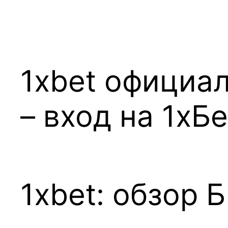
Skip
to
content
1xbet официал
– вход на 1хБ
1xbet: обзор 