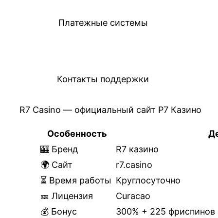
Платежные системы
Контакты поддержки
R7 Casino — официальный сайт Р7 Казино
Особенность
Д
🎰 Бренд
R7 казино
🌍 Сайт
r7.casino
⏳ Время работы
Круглосуточно
🎫 Лицензия
Curacao
💰 Бонус
300% + 225 фриспинов