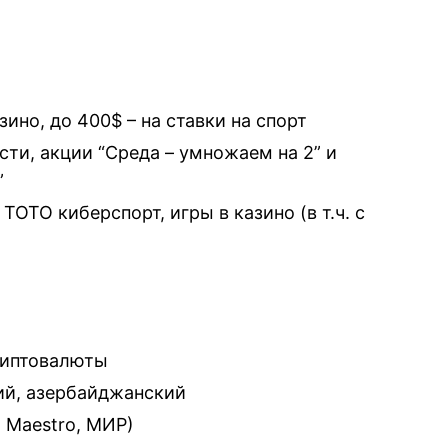
зино, до 400$ – на ставки на спорт
сти, акции “Среда – умножаем на 2” и
”
ТОТО киберспорт, игры в казино (в т.ч. с
криптовалюты
кий, азербайджанский
, Maestro, МИР)