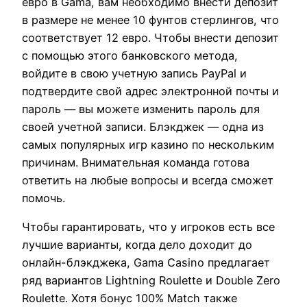
евро в Gama, вам необходимо внести депозит
в размере не менее 10 фунтов стерлингов, что
соответствует 12 евро. Чтобы внести депозит
с помощью этого банковского метода,
войдите в свою учетную запись PayPal и
подтвердите свой адрес электронной почты и
пароль — вы можете изменить пароль для
своей учетной записи. Блэкджек — одна из
самых популярных игр казино по нескольким
причинам. Внимательная команда готова
ответить на любые вопросы и всегда сможет
помочь.
Чтобы гарантировать, что у игроков есть все
лучшие варианты, когда дело доходит до
онлайн-блэкджека, Gama Casino предлагает
ряд вариантов Lightning Roulette и Double Zero
Roulette. Хотя бонус 100% Match также