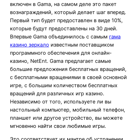
включен в Gama, на самом деле это пакет
вознаграждений, который делает шаг вперед.
Первый тип будет предоставлен в виде 10%,
которые будут предоставлены на 30 дней.
Впервые Gama объединилось с самым
гама
казино зеркало
известным поставщиком
программного обеспечения для онлайн-
казино, NetEnt. Gama предлагает самые
большие предложения бесплатных вращений,
с бесплатными вращениями в своей основной
игре, с большим количеством бесплатных
вращений для различных игр казино.
Независимо от того, используете ли вы
настольный компьютер, мобильный телефон,
планшет или другое устройство, вы можете
мгновенно найти свои любимые игры.
Это соответствует их мантре об устранении