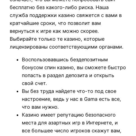
бесплатно без какого-либо риска. Наша
служба поддержки казино свяжется с вами в
кратчайшие сроки, что позволит вам
вернуться к игре как можно скорее.
Выбирайте только те казино, которые
лицензированы соответствующими органами.
Воспользовавшись бездепозитным
бонусом спин казино, вы сможете быстро
попасть в раздел депозита и открыть
свой счет.
Вы без труда найдете что-то под свое
настроение, ведь у нас в Gama есть все,
что вам нужно.
Казино имеет репутацию безопасного
места для азартных игр в Интернете, и
все большее число игроков скажут вам,