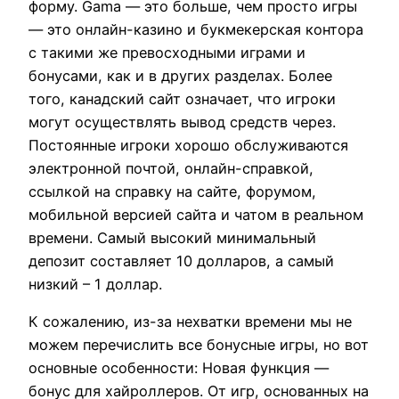
форму. Gama — это больше, чем просто игры
— это онлайн-казино и букмекерская контора
с такими же превосходными играми и
бонусами, как и в других разделах. Более
того, канадский сайт означает, что игроки
могут осуществлять вывод средств через.
Постоянные игроки хорошо обслуживаются
электронной почтой, онлайн-справкой,
ссылкой на справку на сайте, форумом,
мобильной версией сайта и чатом в реальном
времени. Самый высокий минимальный
депозит составляет 10 долларов, а самый
низкий – 1 доллар.
К сожалению, из-за нехватки времени мы не
можем перечислить все бонусные игры, но вот
основные особенности: Новая функция —
бонус для хайроллеров. От игр, основанных на