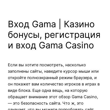
Skip
to
content
Вход Gama | Казино
бонусы, регистрация
и вход Gama Casino
Если вы хотите посмотреть, насколько
заполнены сайты, наведите курсор мыши или
откройте полноэкранный режим браузера, и
он покажет вам количество игроков в играх в
виде блока. Еще одна вещь, на которую
обращает внимание этот обзор Gama Casino,
— это безопасность сайта. Что ж, это
означает, что вы можете попробовать сайт