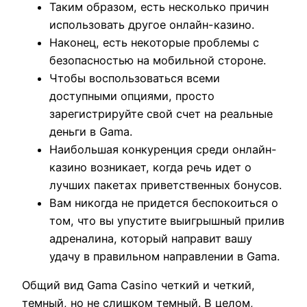
Таким образом, есть несколько причин
использовать другое онлайн-казино.
Наконец, есть некоторые проблемы с
безопасностью на мобильной стороне.
Чтобы воспользоваться всеми
доступными опциями, просто
зарегистрируйте свой счет на реальные
деньги в Gama.
Наибольшая конкуренция среди онлайн-
казино возникает, когда речь идет о
лучших пакетах приветственных бонусов.
Вам никогда не придется беспокоиться о
том, что вы упустите выигрышный прилив
адреналина, который направит вашу
удачу в правильном направлении в Gama.
Общий вид Gama Casino четкий и четкий,
темный, но не слишком темный. В целом,