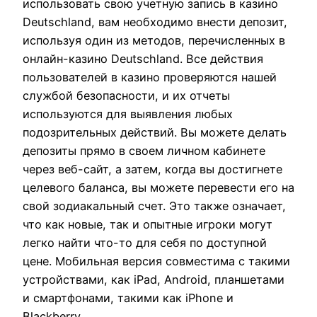
использовать свою учетную запись в казино
Deutschland, вам необходимо внести депозит,
используя один из методов, перечисленных в
онлайн-казино Deutschland. Все действия
пользователей в казино проверяются нашей
службой безопасности, и их отчеты
используются для выявления любых
подозрительных действий. Вы можете делать
депозиты прямо в своем личном кабинете
через веб-сайт, а затем, когда вы достигнете
целевого баланса, вы можете перевести его на
свой зодиакальный счет. Это также означает,
что как новые, так и опытные игроки могут
легко найти что-то для себя по доступной
цене. Мобильная версия совместима с такими
устройствами, как iPad, Android, планшетами
и смартфонами, такими как iPhone и
Blackberry.