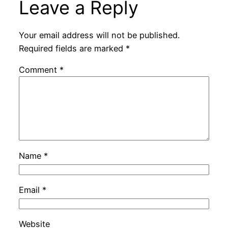
Leave a Reply
Your email address will not be published.
Required fields are marked
*
Comment
*
Name
*
Email
*
Website