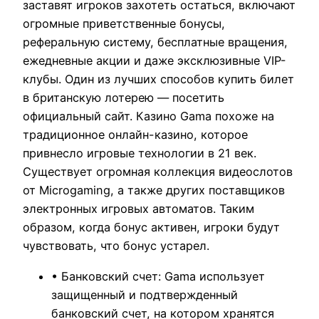
заставят игроков захотеть остаться, включают
огромные приветственные бонусы,
реферальную систему, бесплатные вращения,
ежедневные акции и даже эксклюзивные VIP-
клубы. Один из лучших способов купить билет
в британскую лотерею — посетить
официальный сайт. Казино Gama похоже на
традиционное онлайн-казино, которое
привнесло игровые технологии в 21 век.
Существует огромная коллекция видеослотов
от Microgaming, а также других поставщиков
электронных игровых автоматов. Таким
образом, когда бонус активен, игроки будут
чувствовать, что бонус устарел.
• Банковский счет: Gama использует
защищенный и подтвержденный
банковский счет, на котором хранятся