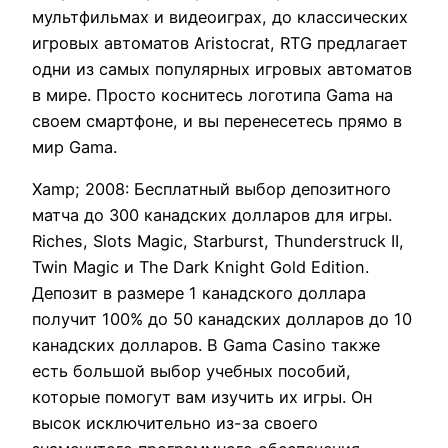
мультфильмах и видеоиграх, до классических
игровых автоматов Aristocrat, RTG предлагает
одни из самых популярных игровых автоматов
в мире. Просто коснитесь логотипа Gama на
своем смартфоне, и вы перенесетесь прямо в
мир Gama.
Xamp; 2008: Бесплатный выбор депозитного
матча до 300 канадских долларов для игры.
Riches, Slots Magic, Starburst, Thunderstruck II,
Twin Magic и The Dark Knight Gold Edition.
Депозит в размере 1 канадского доллара
получит 100% до 50 канадских долларов до 10
канадских долларов. В Gama Casino также
есть большой выбор учебных пособий,
которые помогут вам изучить их игры. Он
высок исключительно из-за своего