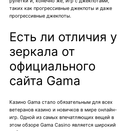
рулетки и, конечно же, игр с джекпотами,
таких как прогрессивные джекпоты и даже
прогрессивные джекпоты.
Есть ли отличия у
зеркала от
официального
сайта Gama
Казино Gama стало обязательным для всех
ветеранов казино и новичков в мире онлайн-
игр. Одной из самых впечатляющих вещей в
этом обзоре Gama Casino является широкий