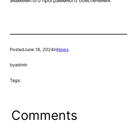
знаменитого программного обеспечения.
Posted
June 18, 2024
in
News
by
admin
Tags:
Comments