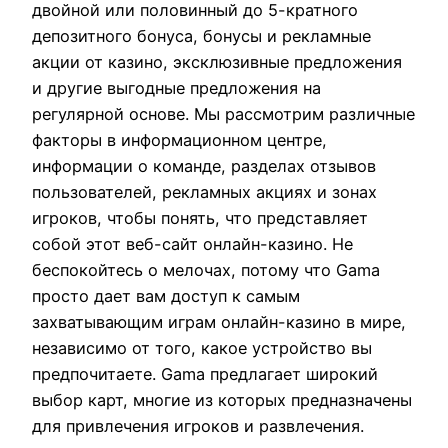
двойной или половинный до 5-кратного
депозитного бонуса, бонусы и рекламные
акции от казино, эксклюзивные предложения
и другие выгодные предложения на
регулярной основе. Мы рассмотрим различные
факторы в информационном центре,
информации о команде, разделах отзывов
пользователей, рекламных акциях и зонах
игроков, чтобы понять, что представляет
собой этот веб-сайт онлайн-казино. Не
беспокойтесь о мелочах, потому что Gama
просто дает вам доступ к самым
захватывающим играм онлайн-казино в мире,
независимо от того, какое устройство вы
предпочитаете. Gama предлагает широкий
выбор карт, многие из которых предназначены
для привлечения игроков и развлечения.