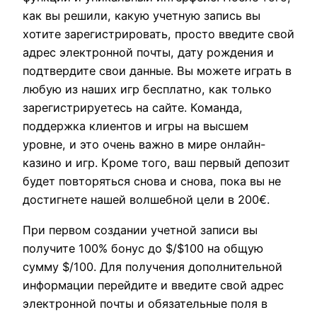
как вы решили, какую учетную запись вы
хотите зарегистрировать, просто введите свой
адрес электронной почты, дату рождения и
подтвердите свои данные. Вы можете играть в
любую из наших игр бесплатно, как только
зарегистрируетесь на сайте. Команда,
поддержка клиентов и игры на высшем
уровне, и это очень важно в мире онлайн-
казино и игр. Кроме того, ваш первый депозит
будет повторяться снова и снова, пока вы не
достигнете нашей волшебной цели в 200€.
При первом создании учетной записи вы
получите 100% бонус до $/$100 на общую
сумму $/100. Для получения дополнительной
информации перейдите и введите свой адрес
электронной почты и обязательные поля в