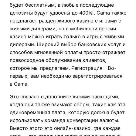
будет бесплатным, а любые последующие
депозиты будут удвоены до 400%!. Gama также
предлагает раздел живого казино с играми с
живыми дилерами, но в мобильной версии
казино можно играть только в игры с живыми
дилерами. Широкий выбор банковских услуг и
способов мгновенной оплаты просто отражает
превосходное обслуживание клиентов,
которое мы предлагаем. Регистрация – Во-
первых, вам необходимо зарегистрироваться
в Gama.
Это связано с дополнительными расходами,
когда они также взимают сборы, такие как эта
единовременная плата, которую должна будет
использовать команда конвертации валюты.
Вместо этого это онлайн-казино, где каждая
игра — это отдельная глава в ваших веселых