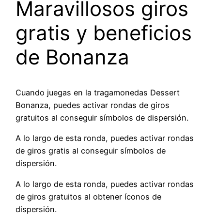
Maravillosos giros
gratis y beneficios
de Bonanza
Cuando juegas en la tragamonedas Dessert
Bonanza, puedes activar rondas de giros
gratuitos al conseguir símbolos de dispersión.
A lo largo de esta ronda, puedes activar rondas
de giros gratis al conseguir símbolos de
dispersión.
A lo largo de esta ronda, puedes activar rondas
de giros gratuitos al obtener íconos de
dispersión.