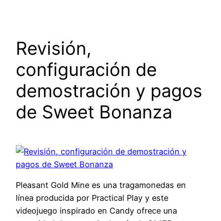
Skip
to
content
Revisión,
configuración de
demostración y pagos
de Sweet Bonanza
Pleasant Gold Mine es una tragamonedas en
línea producida por Practical Play y este
videojuego inspirado en Candy ofrece una