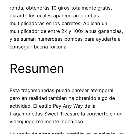
ronda, obtendrás 10 giros totalmente gratis,
durante los cuales aparecerán bombas
multiplicadoras en los carretes. Aplican un
multiplicador de entre 2x y 100x a tus ganancias,
y se suman numerosas bombas para ayudarte a
conseguir buena fortuna.
Resumen
Esta tragamonedas puede parecer atemporal,
pero en realidad también ha obtenido algo de
actividad. El estilo Pay Any Way de la
tragamonedas Sweet Treasure la convierte en un
videojuego realmente ingenioso.