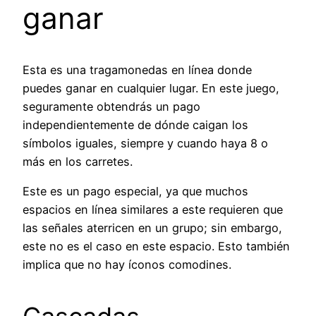
ganar
Esta es una tragamonedas en línea donde
puedes ganar en cualquier lugar. En este juego,
seguramente obtendrás un pago
independientemente de dónde caigan los
símbolos iguales, siempre y cuando haya 8 o
más en los carretes.
Este es un pago especial, ya que muchos
espacios en línea similares a este requieren que
las señales aterricen en un grupo; sin embargo,
este no es el caso en este espacio. Esto también
implica que no hay íconos comodines.